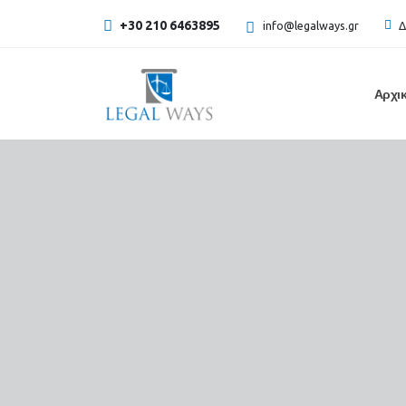
+30 210 6463895
info@legalways.gr
Δ
Αρχι